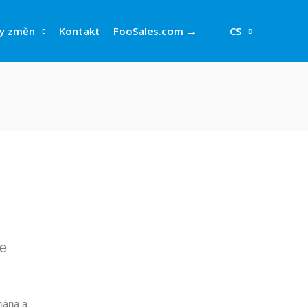
y změn
Kontakt
FooSales.com →
CS
te
mána a