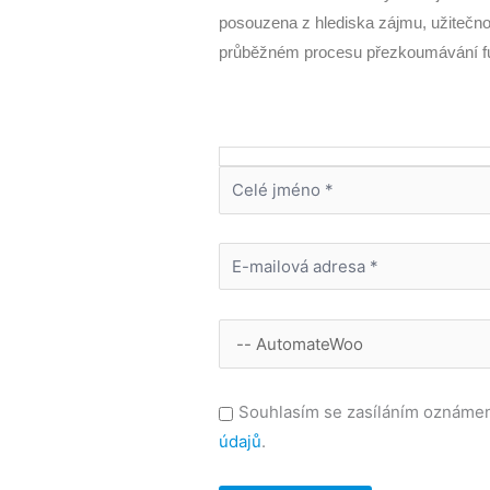
posouzena z hlediska zájmu, užitečnos
průběžném procesu přezkoumávání fu
Souhlasím se zasíláním oznámen
údajů
.