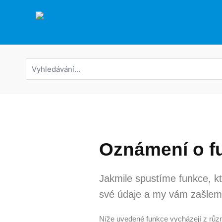
Přeskočit
na
obsah
Hledat:
Oznámení o f
Jakmile spustíme funkce, kt
své údaje a my vám zašleme 
Níže uvedené funkce vycházejí z růz