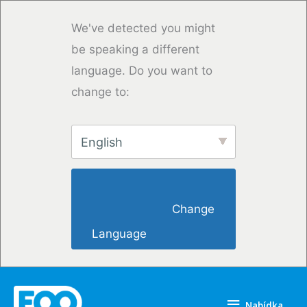
Přeskočit
na
We've detected you might
obsah
be speaking a different
language. Do you want to
change to:
English
                        Change 
Language                    
Nabídka
Nabídka