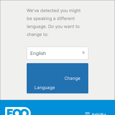
Přeskočit
na
We've detected you might
obsah
be speaking a different
language. Do you want to
change to:
English
                        Change 
Language                    
Nabídka
Nabídka