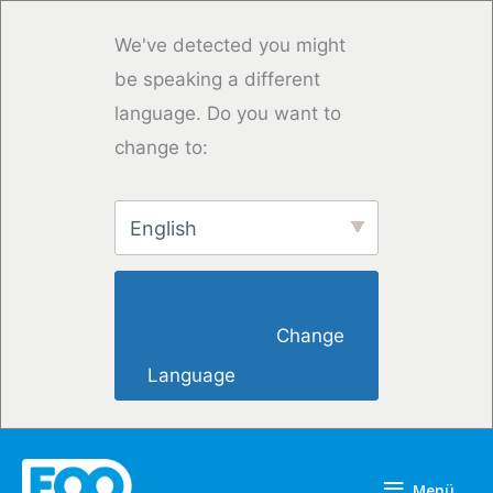
Zum
Inhalt
We've detected you might
springen
be speaking a different
language. Do you want to
change to:
English
                        Change 
Language                    
Menü
Menü