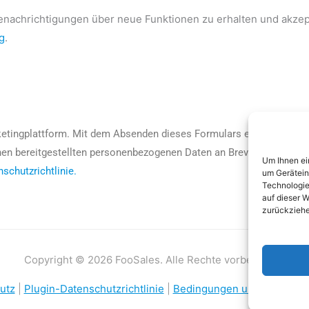
Benachrichtigungen über neue Funktionen zu erhalten und akzep
g
.
etingplattform. Mit dem Absenden dieses Formulars erklären Sie s
nen bereitgestellten personenbezogenen Daten an Brevo zur Verarbe
Um Ihnen ei
schutzrichtlinie.
um Gerätein
Technologie
auf dieser W
zurückziehe
Copyright © 2026 FooSales. Alle Rechte vorbehalten.
utz
|
Plugin-Datenschutzrichtlinie
|
Bedingungen und Konditio