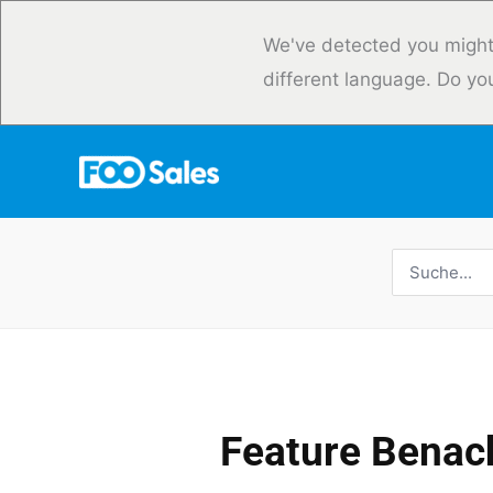
Zum
Inhalt
We've detected you might
springen
different language. Do yo
Suche
nach:
Feature Benac