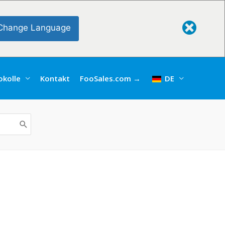
Change Language
kolle
Kontakt
FooSales.com →
DE