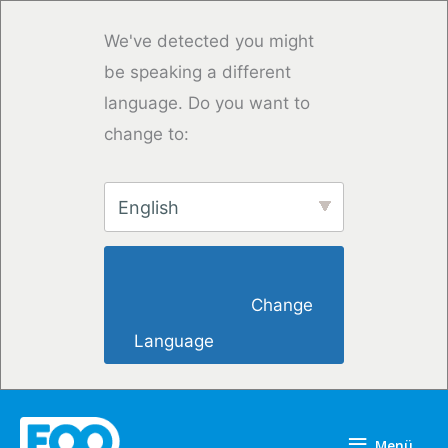
Zum
Inhalt
We've detected you might
springen
be speaking a different
language. Do you want to
change to:
English
                        Change 
Language                    
Menü
Menü