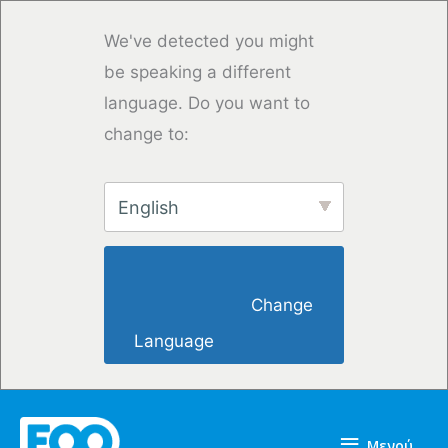
Μετάβαση
στο
We've detected you might
περιεχόμενο
be speaking a different
language. Do you want to
change to:
English
                        Change 
Language                    
Μενού
Μενού