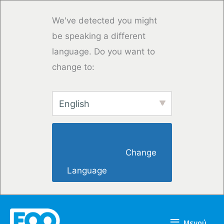
Μετάβαση
στο
We've detected you might
περιεχόμενο
be speaking a different
language. Do you want to
change to:
English
                        Change 
Language                    
Μενού
Μενού