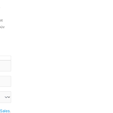
ι
με
ούν
Sales
.