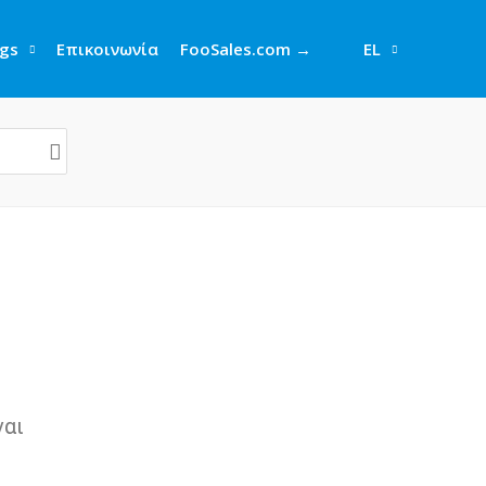
gs
Επικοινωνία
FooSales.com →
EL
ναι