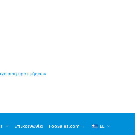
αχείριση προτιμήσεων
gs
Επικοινωνία
FooSales.com →
EL