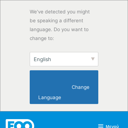
Μετάβαση
στο
We've detected you might
περιεχόμενο
be speaking a different
language. Do you want to
change to:
English
                        Change 
Language                    
Μενού
Μενού