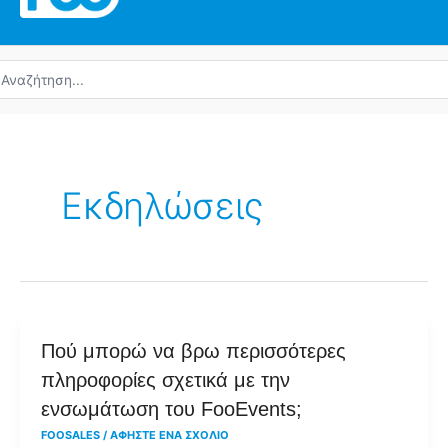
ναζήτηση
α:
Εκδηλώσεις
Πού
Πού μπορώ να βρω περισσότερες
μπορώ
πληροφορίες σχετικά με την
να
ενσωμάτωση του FooEvents;
βρω
FOOSALES
/
ΑΦΉΣΤΕ ΈΝΑ ΣΧΌΛΙΟ
περισσότερες