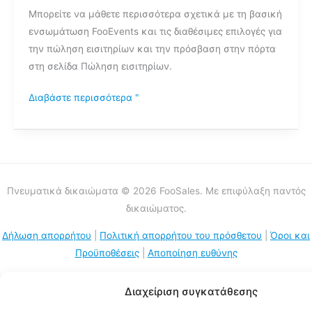
Μπορείτε να μάθετε περισσότερα σχετικά με τη βασική
πληροφορίες
ενσωμάτωση FooEvents και τις διαθέσιμες επιλογές για
σχετικά
την πώληση εισιτηρίων και την πρόσβαση στην πόρτα
με
στη σελίδα Πώληση εισιτηρίων.
την
ενσωμάτωση
Διαβάστε περισσότερα "
του
FooEvents;
Πνευματικά δικαιώματα © 2026 FooSales. Με επιφύλαξη παντός
δικαιώματος.
Δήλωση απορρήτου
|
Πολιτική απορρήτου του πρόσθετου
|
Όροι και
Προϋποθέσεις
|
Αποποίηση ευθύνης
Διαχείριση συγκατάθεσης