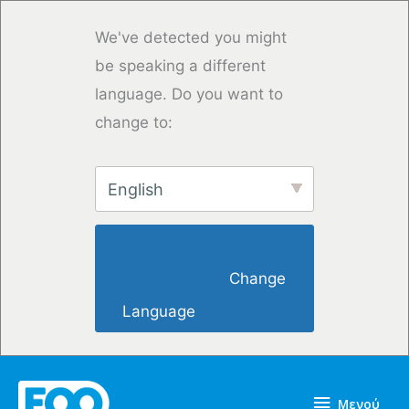
Μετάβαση
στο
We've detected you might
περιεχόμενο
be speaking a different
language. Do you want to
change to:
English
                        Change 
Language                    
Μενού
Μενού