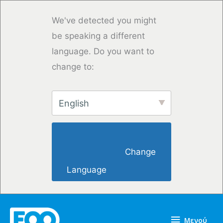
Μετάβαση
στο
We've detected you might
περιεχόμενο
be speaking a different
language. Do you want to
change to:
English
                        Change 
Language                    
Μενού
Μενού