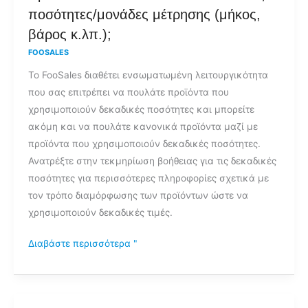
να
ποσότητες/μονάδες μέτρησης (μήκος,
διαμορφώσω
βάρος κ.λπ.);
τα
FOOSALES
προϊόντα
Το FooSales διαθέτει ενσωματωμένη λειτουργικότητα
που
που σας επιτρέπει να πουλάτε προϊόντα που
πωλούνται
χρησιμοποιούν δεκαδικές ποσότητες και μπορείτε
σε
ακόμη και να πουλάτε κανονικά προϊόντα μαζί με
δεκαδικές
προϊόντα που χρησιμοποιούν δεκαδικές ποσότητες.
ποσότητες/
Ανατρέξτε στην τεκμηρίωση βοήθειας για τις δεκαδικές
μονάδες
ποσότητες για περισσότερες πληροφορίες σχετικά με
μέτρησης
τον τρόπο διαμόρφωσης των προϊόντων ώστε να
(μήκος,
χρησιμοποιούν δεκαδικές τιμές.
βάρος
κ.λπ.);
Διαβάστε περισσότερα "