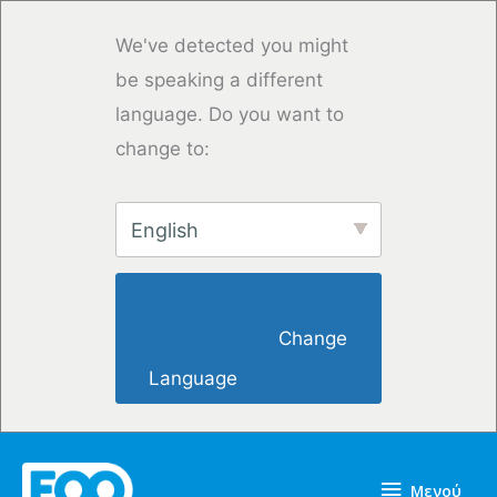
Μετάβαση
στο
We've detected you might
περιεχόμενο
be speaking a different
language. Do you want to
change to:
English
                        Change 
Language                    
Μενού
Μενού