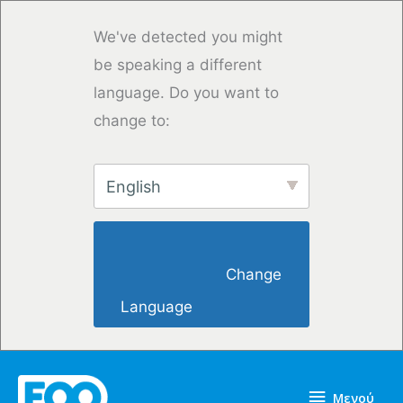
Μετάβαση
στο
We've detected you might
περιεχόμενο
be speaking a different
language. Do you want to
change to:
English
                        Change 
Language                    
Μενού
Μενού