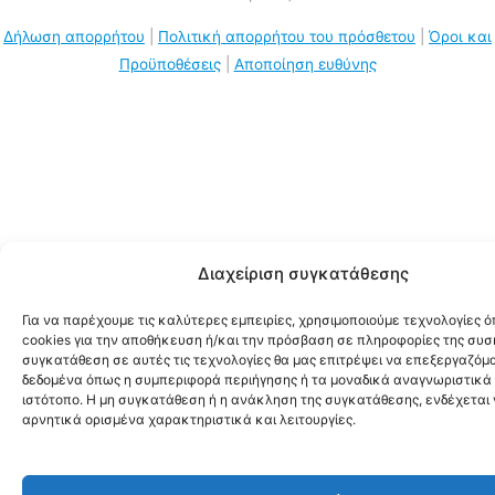
Δήλωση απορρήτου
|
Πολιτική απορρήτου του πρόσθετου
|
Όροι και
Προϋποθέσεις
|
Αποποίηση ευθύνης
Διαχείριση συγκατάθεσης
Για να παρέχουμε τις καλύτερες εμπειρίες, χρησιμοποιούμε τεχνολογίες 
cookies για την αποθήκευση ή/και την πρόσβαση σε πληροφορίες της συσ
συγκατάθεση σε αυτές τις τεχνολογίες θα μας επιτρέψει να επεξεργαζόμ
δεδομένα όπως η συμπεριφορά περιήγησης ή τα μοναδικά αναγνωριστικά 
ιστότοπο. Η μη συγκατάθεση ή η ανάκληση της συγκατάθεσης, ενδέχεται
αρνητικά ορισμένα χαρακτηριστικά και λειτουργίες.