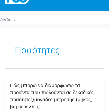
ναζήτηση
α:
Ποσότητες
Πώς
Πώς μπορώ να διαμορφώσω τα
μπορώ
προϊόντα που πωλούνται σε δεκαδικές
να
ποσότητες/μονάδες μέτρησης (μήκος,
διαμορφώσω
βάρος κ.λπ.);
τα