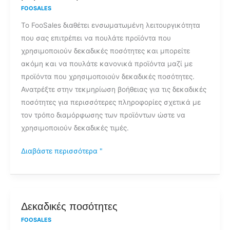
FOOSALES
προϊόντα
Το FooSales διαθέτει ενσωματωμένη λειτουργικότητα
που
που σας επιτρέπει να πουλάτε προϊόντα που
πωλούνται
χρησιμοποιούν δεκαδικές ποσότητες και μπορείτε
σε
ακόμη και να πουλάτε κανονικά προϊόντα μαζί με
δεκαδικές
προϊόντα που χρησιμοποιούν δεκαδικές ποσότητες.
ποσότητες/
Ανατρέξτε στην τεκμηρίωση βοήθειας για τις δεκαδικές
μονάδες
ποσότητες για περισσότερες πληροφορίες σχετικά με
μέτρησης
τον τρόπο διαμόρφωσης των προϊόντων ώστε να
(μήκος,
χρησιμοποιούν δεκαδικές τιμές.
βάρος
κ.λπ.);
Διαβάστε περισσότερα "
Δεκαδικές
Δεκαδικές ποσότητες
ποσότητες
FOOSALES