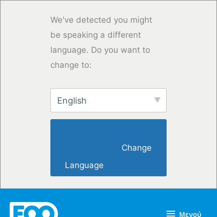
Μετάβαση
στο
We've detected you might
περιεχόμενο
be speaking a different
language. Do you want to
change to:
English
                        Change 
Language                    
Μενού
Μενού