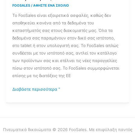
και
FOOSALES
/
ΑΦΉΣΤΕ ΈΝΑ ΣΧΌΛΙΟ
ιδιωτικά
Το FooSales είναι εξαιρετικά ασφαλές, καθώς δεν
είναι
αποθηκεύει κανένα από τα δεδομένα του
τα
καταστήματός σας στους διακομιστές μας. Όλα τα
δεδομένα
δεδομένα σας παραμένουν στον δικό σας ιστότοπο,
μου;
στο tablet ή στον υπολογιστή σας. Το FooSales απλώς
συνδέεται με τον ιστότοπό σας, αντλεί τον κατάλογο
των προϊόντων σας και στέλνει τις νέες παραγγελίες
πίσω στον ιστότοπό σας. Το FooSales συμμορφώνεται
επίσης με τις διατάξεις της ΕΕ
Διαβάστε περισσότερα "
Πνευματικά δικαιώματα © 2026 FooSales. Με επιφύλαξη παντός