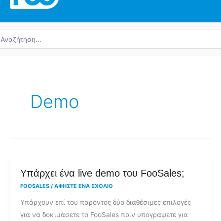
ναζήτηση
α:
Demo
Υπάρχει
Υπάρχει ένα live demo του FooSales;
ένα
FOOSALES
/
ΑΦΉΣΤΕ ΈΝΑ ΣΧΌΛΙΟ
live
Υπάρχουν επί του παρόντος δύο διαθέσιμες επιλογές
demo
για να δοκιμάσετε το FooSales πριν υπογράψετε για
του