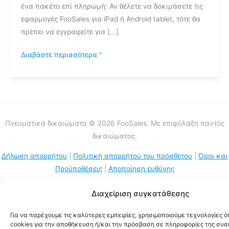
ένα πακέτο επί πληρωμή: Αν θέλετε να δοκιμάσετε τις
FooSales;
εφαρμογές FooSales για iPad ή Android tablet, τότε θα
πρέπει να εγγραφείτε για [...]
Διαβάστε περισσότερα "
Πνευματικά δικαιώματα © 2026 FooSales. Με επιφύλαξη παντός
δικαιώματος.
Δήλωση απορρήτου
|
Πολιτική απορρήτου του πρόσθετου
|
Όροι και
Προϋποθέσεις
|
Αποποίηση ευθύνης
Διαχείριση συγκατάθεσης
Για να παρέχουμε τις καλύτερες εμπειρίες, χρησιμοποιούμε τεχνολογίες 
cookies για την αποθήκευση ή/και την πρόσβαση σε πληροφορίες της συσ