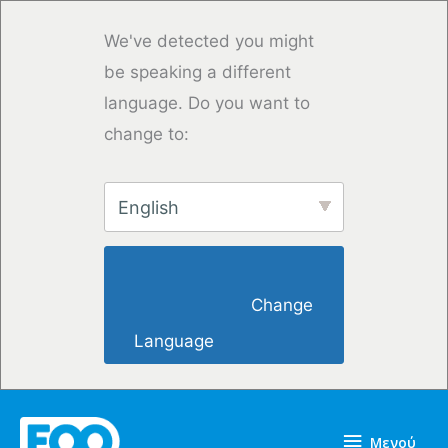
Μετάβαση
στο
We've detected you might
περιεχόμενο
be speaking a different
language. Do you want to
change to:
English
                        Change 
Language                    
Μενού
Μενού