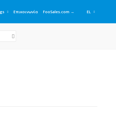
gs
Επικοινωνία
FooSales.com →
EL