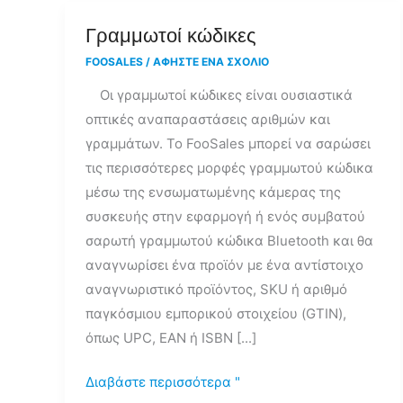
Γραμμωτοί
Γραμμωτοί κώδικες
κώδικες
FOOSALES
/
ΑΦΉΣΤΕ ΈΝΑ ΣΧΌΛΙΟ
Οι γραμμωτοί κώδικες είναι ουσιαστικά
οπτικές αναπαραστάσεις αριθμών και
γραμμάτων. Το FooSales μπορεί να σαρώσει
τις περισσότερες μορφές γραμμωτού κώδικα
μέσω της ενσωματωμένης κάμερας της
συσκευής στην εφαρμογή ή ενός συμβατού
σαρωτή γραμμωτού κώδικα Bluetooth και θα
αναγνωρίσει ένα προϊόν με ένα αντίστοιχο
αναγνωριστικό προϊόντος, SKU ή αριθμό
παγκόσμιου εμπορικού στοιχείου (GTIN),
όπως UPC, EAN ή ISBN [...]
Διαβάστε περισσότερα "