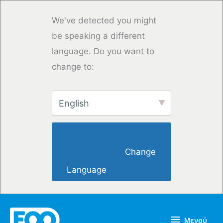
Μετάβαση
στο
We've detected you might
περιεχόμενο
be speaking a different
language. Do you want to
change to:
English
                        Change 
Language                    
Μενού
Μενού