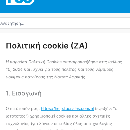
ναζήτηση
α:
Συναίνεση
Συναίνεση
Συναίνεση
Συγκατάθεσ
Συναίνεση
Συναίνεση
Συναίνεση
Consent
Συναίνεση
Συναίνεση
Συναίνεση
Συναίνεση
Συναίνεση
Consent
Προτιμήσ
Μάρκετιν
Πολιτική cookie (ZA)
για
για
στην
στην
στην
για
στην
to
για
στην
στην
στην
για
to
την
το
υπηρεσία
υπηρεσία
υπηρεσία
την
υπηρεσία
service
την
υπηρεσία
υπηρεσία
υπηρεσία
την
service
Η παρούσα Πολιτική Cookies επικαιροποιήθηκε στις Ιούλιος
υπηρεσία
στοιχείο
wordpress
sourcebuster
facebook
υπηρεσία
google-
#!trpst#trp-
παροχή
google-
google-
youtube
υπηρεσία
#!trpst#trp-
10, 2024 και ισχύει για τους πολίτες και τους νόμιμους
complianz
υπηρεσίας
js
litespeed
recaptcha
gettext-
υπηρεσιών
fonts
maps
linkedin
gettext-
μόνιμους κατοίκους της Νότιας Αφρικής.
ή
data-
brevo
data-
trpgettextor
trpgettextor
1. Εισαγωγή
Ο ιστότοπός μας,
https://help.foosales.com/el
(εφεξής: "ο
ιστότοπος") χρησιμοποιεί cookies και άλλες σχετικές
τεχνολογίες (για λόγους ευκολίας όλες οι τεχνολογίες