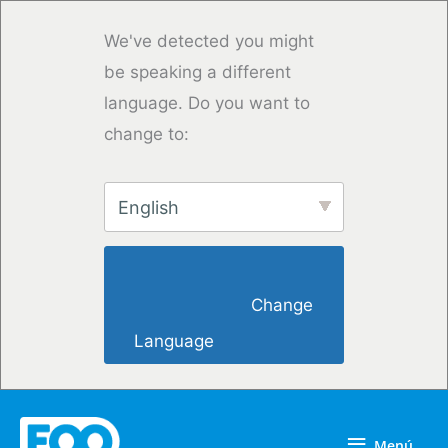
Ir
al
We've detected you might
contenido
be speaking a different
language. Do you want to
change to:
English
                        Change 
Language                    
Menú
Menú