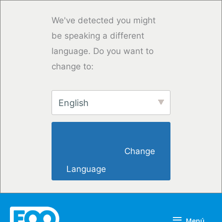
Ir
al
We've detected you might
contenido
be speaking a different
language. Do you want to
change to:
English
                        Change 
Language                    
Menú
Menú