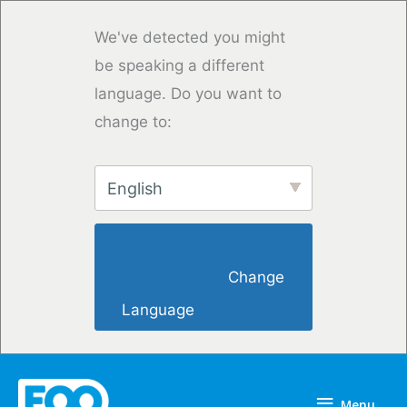
Skip
to
We've detected you might
content
be speaking a different
language. Do you want to
change to:
English
                        Change 
Language                    
Menu
Menu