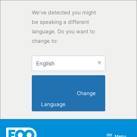
Skip
to
We've detected you might
content
be speaking a different
language. Do you want to
change to:
English
                        Change 
Language                    
Menu
Menu