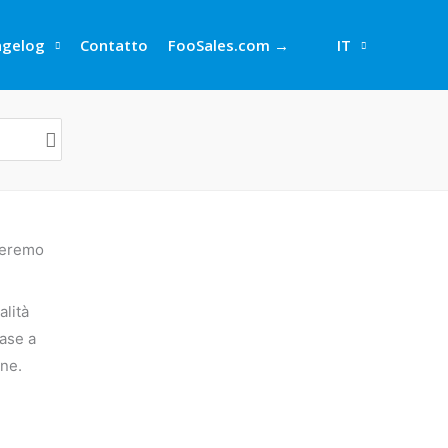
ngelog
Contatto
FooSales.com →
IT
vieremo
alità
base a
one.