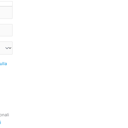
ulla
onali
i