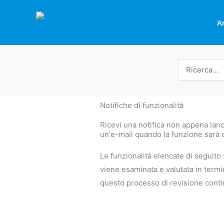
Vai
al
A
contenuto
Ricerca
per:
Notifiche di funzionalità
Ricevi una notifica non appena lanci
un'e-mail quando la funzione sarà d
Le funzionalità elencate di seguito 
viene esaminata e valutata in termini 
questo processo di revisione contin