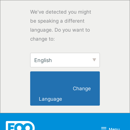
Vai
al
We've detected you might
contenuto
be speaking a different
language. Do you want to
change to:
English
                        Change 
Language                    
Menu
Menu