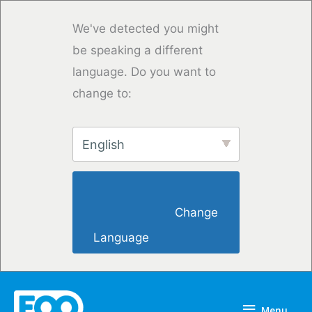
Vai
al
We've detected you might
contenuto
be speaking a different
language. Do you want to
change to:
English
                        Change 
Language                    
Menu
Menu