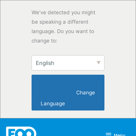
Overslaan
naar
We've detected you might
inhoud
be speaking a different
language. Do you want to
change to:
English
                        Change 
Language                    
Menu
Menu