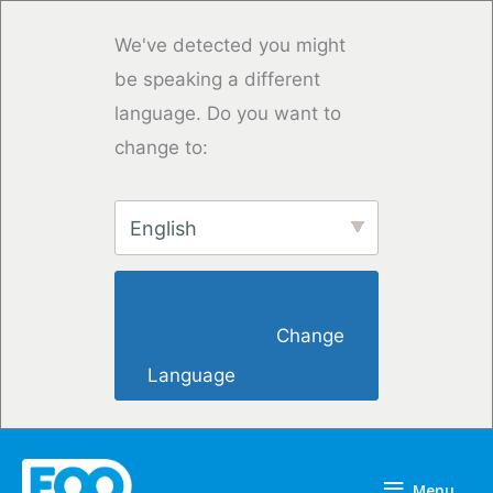
Overslaan
naar
We've detected you might
inhoud
be speaking a different
language. Do you want to
change to:
English
                        Change 
Language                    
Menu
Menu