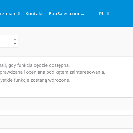
i zmian
Kontakt
FooSales.com →
PL
il, gdy funkcja będzie dostępna.
sprawdzana i oceniana pod kątem zainteresowania,
zystkie funkcje zostaną wdrożone.