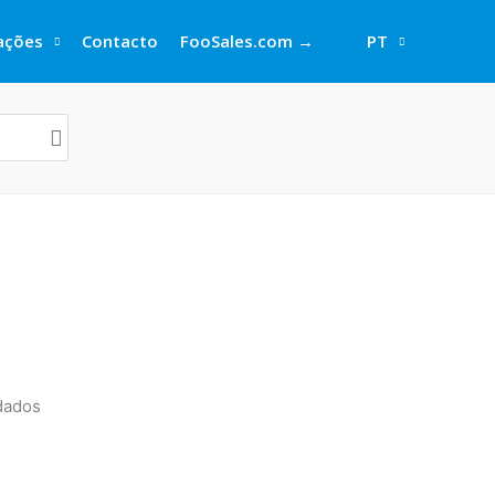
rações
Contacto
FooSales.com →
PT
dados