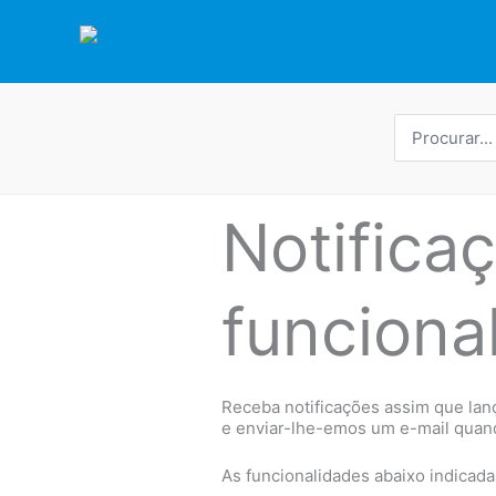
Saltar
para
o
conteúdo
Procurar
por:
Notifica
funciona
Receba notificações assim que lan
e enviar-lhe-emos um e-mail quando
As funcionalidades abaixo indicad