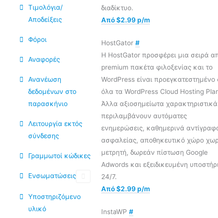
Τιμολόγια/
διαδίκτυο.
Αποδείξεις
Από $2.99 p/m
Φόροι
HostGator
#
Η HostGator προσφέρει μια σειρά α
Αναφορές
premium πακέτα φιλοξενίας και το
Ανανέωση
WordPress είναι προεγκατεστημένο 
δεδομένων στο
όλα τα WordPress Cloud Hosting Pla
παρασκήνιο
Άλλα αξιοσημείωτα χαρακτηριστικά
περιλαμβάνουν αυτόματες
Λειτουργία εκτός
ενημερώσεις, καθημερινά αντίγραφ
σύνδεσης
ασφαλείας, αποθηκευτικό χώρο χωρ
μετρητή, δωρεάν πίστωση Google
Γραμμωτοί κώδικες
Adwords και εξειδικευμένη υποστήρ
Ενσωματώσεις
24/7.
Από $2.99 p/m
Υποστηριζόμενο
υλικό
InstaWP
#