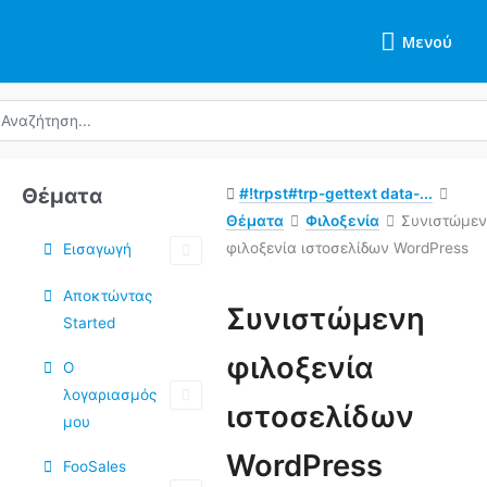
Μετάβαση
Μενού
στο
Μενού
περιεχόμενο
ναζήτηση
α:
Θέματα
#!trpst#trp-gettext data-...
Θέματα
Φιλοξενία
Συνιστώμε
φιλοξενία ιστοσελίδων WordPress
Εισαγωγή
Αποκτώντας
Συνιστώμενη
Started
φιλοξενία
Ο
λογαριασμός
ιστοσελίδων
μου
WordPress
FooSales