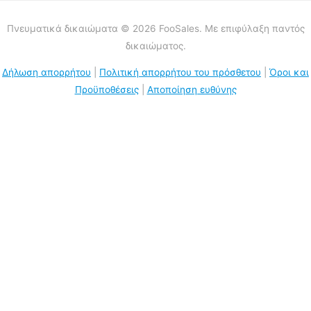
Πνευματικά δικαιώματα © 2026 FooSales. Με επιφύλαξη παντός
δικαιώματος.
Δήλωση απορρήτου
|
Πολιτική απορρήτου του πρόσθετου
|
Όροι και
Προϋποθέσεις
|
Αποποίηση ευθύνης