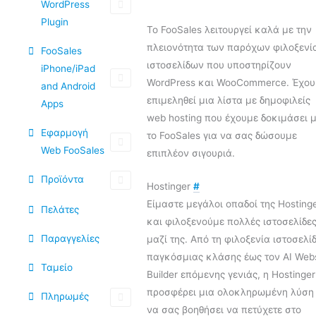
WordPress
Plugin
Το FooSales λειτουργεί καλά με την
πλειονότητα των παρόχων φιλοξενί
FooSales
ιστοσελίδων που υποστηρίζουν
iPhone/iPad
WordPress και WooCommerce. Έχου
and Android
επιμεληθεί μια λίστα με δημοφιλείς
Apps
web hosting που έχουμε δοκιμάσει 
Εφαρμογή
το FooSales για να σας δώσουμε
Web FooSales
επιπλέον σιγουριά.
Προϊόντα
Hostinger
#
Είμαστε μεγάλοι οπαδοί της Hosting
Πελάτες
και φιλοξενούμε πολλές ιστοσελίδε
Παραγγελίες
μαζί της. Από τη φιλοξενία ιστοσελί
παγκόσμιας κλάσης έως τον AI Webs
Ταμείο
Builder επόμενης γενιάς, η Hostinger
προσφέρει μια ολοκληρωμένη λύση 
Πληρωμές
να σας βοηθήσει να πετύχετε στο