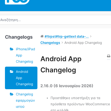
ναζήτηση
α:
Changelogs
#!trpst#trp-gettext data-...
Changelogs
Android App Changelog
iPhone/iPad
App
Ετικέτες
Android App
Changelog
Πλοήγηση
Changelog
Android
στο
App
Doc
Changelog
2.16.0 (6 Ιανουαρίου 2026)
Changelog
Προστέθηκε υποστήριξη για τα
εφαρμογών
πρόσθετα προϊόντων WooCommerce
ιστού
στο καλάθι