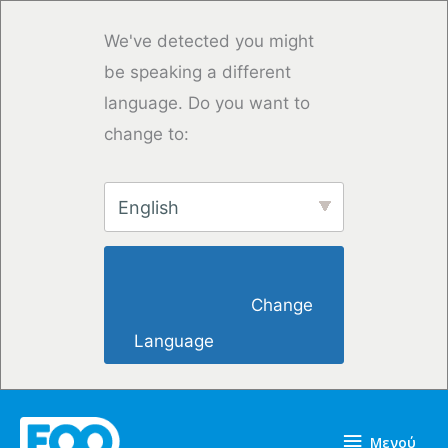
Μετάβαση
στο
We've detected you might
περιεχόμενο
be speaking a different
language. Do you want to
change to:
English
                        Change 
Language                    
Μενού
Μενού