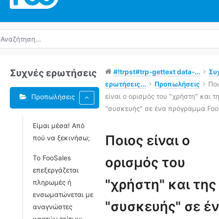
ναζήτηση
α:
Συχνές ερωτήσεις
#!trpst#trp-gettext data-...
Συ
ερωτήσεις...
Προπωλήσεις
Πο
είναι ο ορισμός του "χρήστη" και τ
Προπωλήσεις
"συσκευής" σε ένα πρόγραμμα Foo
Είμαι μέσα! Από
Ετικέτες
Ποιος είναι ο
πού να ξεκινήσω;
Πλοήγηση
Το FooSales
ορισμός του
στο
επεξεργάζεται
Doc
"χρήστη" και της
πληρωμές ή
ενσωματώνεται με
"συσκευής" σε έ
αναγνώστες
καρτών τρίτων;