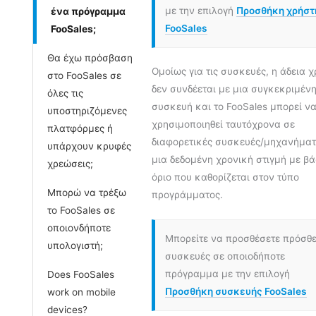
με την επιλογή
Προσθήκη χρήστ
ένα πρόγραμμα
FooSales
FooSales;
Θα έχω πρόσβαση
Ομοίως για τις συσκευές, η άδεια 
στο FooSales σε
δεν συνδέεται με μια συγκεκριμέν
όλες τις
συσκευή και το FooSales μπορεί ν
υποστηριζόμενες
χρησιμοποιηθεί ταυτόχρονα σε
πλατφόρμες ή
διαφορετικές συσκευές/μηχανήματ
υπάρχουν κρυφές
μια δεδομένη χρονική στιγμή με βά
χρεώσεις;
όριο που καθορίζεται στον τύπο
Μπορώ να τρέξω
προγράμματος.
το FooSales σε
οποιονδήποτε
Μπορείτε να προσθέσετε πρόσθε
υπολογιστή;
συσκευές σε οποιοδήποτε
πρόγραμμα με την επιλογή
Does FooSales
Προσθήκη συσκευής FooSales
work on mobile
devices?