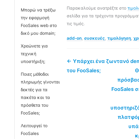
Παρακαλούμε ανατρέξτε στο
τιμο
Μπορώ να τρέξω
σελίδα για τα τρέχοντα προγράμμα
την εφαρμογή
τις τιμές.
FooSales web στο
δικό μου domain;
add-on
,
συσκευές
,
τιμολόγηση
,
χρ
Χρεώνετε για
τεχνική
← Υπάρχει ένα ζωντανό de
υποστήριξη;
του FooSales;
Θ
Ποιες μέθοδοι
πρόσβασ
πληρωμής γίνονται
FooSales σ
δεκτές για τα
πακέτα και τα
πρόσθετα του
υποστηριζ
FooSales;
πλατφόρ
Λειτουργεί το
υπά
FooSales
κ