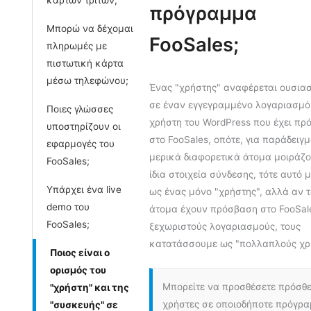
πρόγραμμα
Μπορώ να δέχομαι
FooSales;
πληρωμές με
πιστωτική κάρτα
μέσω τηλεφώνου;
Ένας "χρήστης" αναφέρεται ουσια
σε έναν εγγεγραμμένο λογαριασμό
Ποιες γλώσσες
χρήστη του WordPress που έχει π
υποστηρίζουν οι
στο FooSales, οπότε, για παράδειγμ
εφαρμογές του
μερικά διαφορετικά άτομα μοιράζο
FooSales;
ίδια στοιχεία σύνδεσης, τότε αυτό 
Υπάρχει ένα live
ως ένας μόνο "χρήστης", αλλά αν τ
demo του
άτομα έχουν πρόσβαση στο FooSal
FooSales;
ξεχωριστούς λογαριασμούς, τους
κατατάσσουμε ως "πολλαπλούς χρή
Ποιος είναι ο
ορισμός του
Μπορείτε να προσθέσετε πρόσθ
"χρήστη" και της
χρήστες σε οποιοδήποτε πρόγρ
"συσκευής" σε