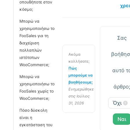
οπουδήποτε στον
χρε
κόσμο;
Μπορώ να
χρησιμοποιήσω το
FooSales για τη
Σας
διαχείριση
πολλαπλών
βοήθησ
Ακόμα
ιστότοπων
κολλήσατε;
WooCommerce;
Πώς
αυτό τ
μπορούμε να
Μπορώ να
βοηθήσουμε;
χρησιμοποιήσω το
άρθρο
Ενημερώθηκε
FooSales χωρίς το
στις Ιούλιος
WooCommerce;
Όχι
31, 2026
1
Πόσο δύσκολη
είναι η
Ναι
εγκατάσταση του