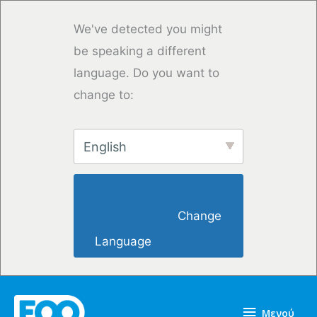
Μετάβαση
στο
We've detected you might
περιεχόμενο
be speaking a different
language. Do you want to
change to:
English
                        Change 
Language                    
Μενού
Μενού