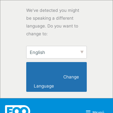
Μετάβαση
στο
We've detected you might
περιεχόμενο
be speaking a different
language. Do you want to
change to:
English
                        Change 
Language                    
Μενού
Μενού