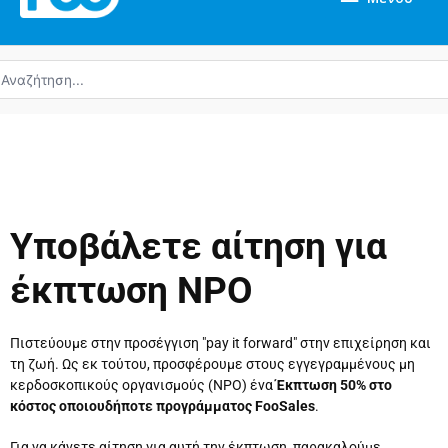
ναζήτηση
α:
Υποβάλετε αίτηση για
έκπτωση NPO
Πιστεύουμε στην προσέγγιση "pay it forward" στην επιχείρηση και
τη ζωή. Ως εκ τούτου, προσφέρουμε στους εγγεγραμμένους μη
κερδοσκοπικούς οργανισμούς (NPO) ένα
Έκπτωση 50% στο
κόστος οποιουδήποτε προγράμματος FooSales
.
Για να κάνετε αίτηση για αυτή την έκπτωση, παρακαλούμε