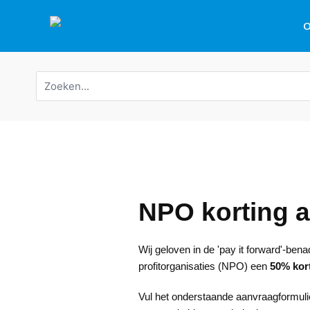
Overslaan
O
naar
inhoud
Zoeken
naar:
NPO korting 
Wij geloven in de 'pay it forward'-be
profitorganisaties (NPO) een
50% kor
Vul het onderstaande aanvraagformulie