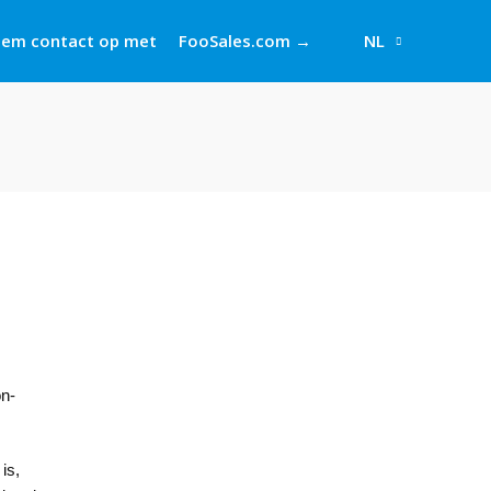
em contact op met
FooSales.com →
NL
on-
is,