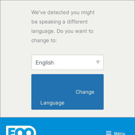
Overslaan
naar
We've detected you might
inhoud
be speaking a different
language. Do you want to
change to:
English
                        Change 
Language                    
Menu
Menu