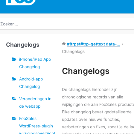
oeken
ar:
Changelogs
#!trpst#trp-gettext data-...
Changelogs
iPhone/iPad App
Changelog
Changelogs
Android-app
Doc
Changelog
navigatie
De changelogs hieronder zijn
chronologische records van alle
Veranderingen in
wijzigingen die aan FooSales product
de webapp
Elke changelog bevat gedetailleerde
FooSales
updates over nieuwe functies,
WordPress-plugin
verbeteringen en fixes, zodat je de la
wijzigingsoverzicht