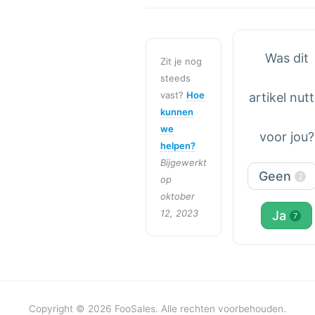
Was dit
Zit je nog
steeds
vast?
Hoe
artikel nutt
kunnen
we
voor jou?
helpen?
Bijgewerkt
Geen
2
op
oktober
12, 2023
Ja
7
Copyright © 2026 FooSales. Alle rechten voorbehouden.