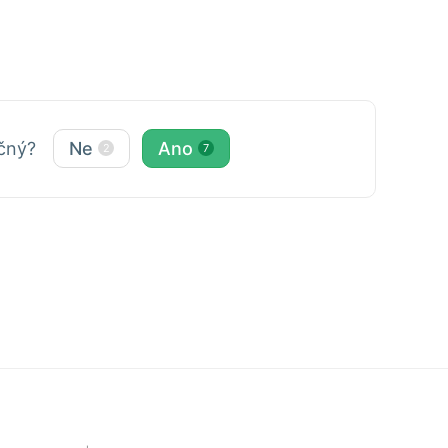
ečný?
Ne
Ano
2
7