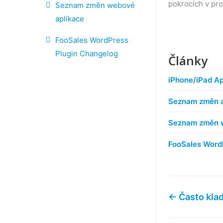
pokrocích v pro
Seznam změn webové
aplikace
FooSales WordPress
Plugin Changelog
Články
iPhone/iPad A
Seznam změn a
Seznam změn 
FooSales Word
← Často kla