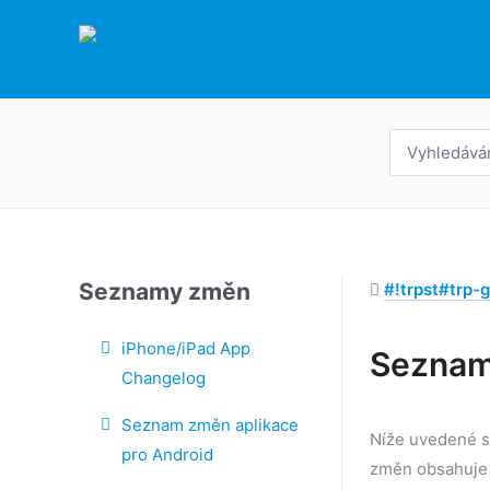
Přeskočit
na
obsah
Hledat:
Seznamy změn
#!trpst#trp-g
iPhone/iPad App
Seznam
Changelog
Navigace
Seznam změn aplikace
v
Níže uvedené 
pro Android
dokumentu
změn obsahuje p