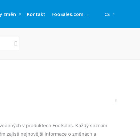
y změn
Kontakt
FooSales.com →
CS
vedených v produktech FooSales. Každý seznam
ám zajistí nejnovější informace o změnách a