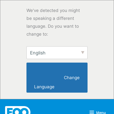
Saltar
para
We've detected you might
o
be speaking a different
conteúdo
language. Do you want to
change to:
English
                        Change 
Language                    
Menu
Menu