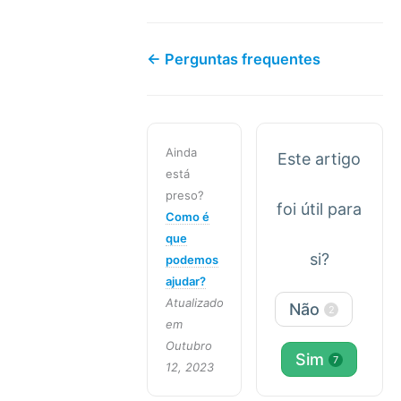
← Perguntas frequentes
Ainda
Este artigo
está
preso?
foi útil para
Como é
que
si?
podemos
ajudar?
Atualizado
Não
2
em
Outubro
Sim
7
12, 2023