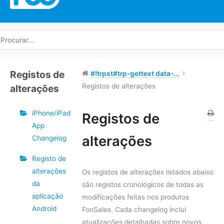
rocurar
r:
Registos de
#!trpst#trp-gettext data-...
Registos de alterações
alterações
iPhone/iPad
Registos de
App
Navegação
alterações
Changelog
do
Registo de
Doc
alterações
Os registos de alterações listados abaixo
da
são registos cronológicos de todas as
aplicação
modificações feitas nos produtos
Android
FooSales. Cada changelog inclui
atualizações detalhadas sobre novos