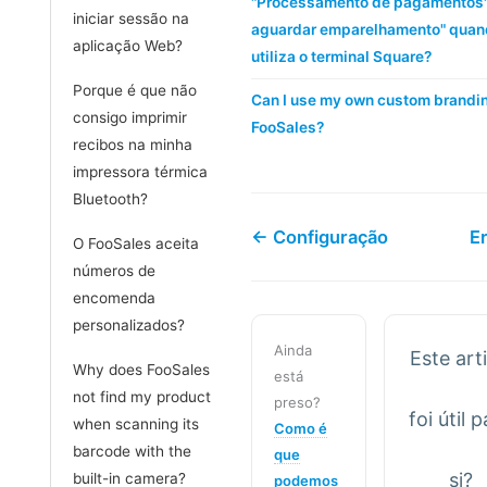
"Processamento de pagamentos"
iniciar sessão na
aguardar emparelhamento" quan
aplicação Web?
utiliza o terminal Square?
Porque é que não
Can I use my own custom brandi
consigo imprimir
FooSales?
recibos na minha
impressora térmica
Bluetooth?
← Configuração
E
O FooSales aceita
números de
encomenda
personalizados?
Ainda
Este art
Why does FooSales
está
not find my product
preso?
foi útil 
when scanning its
Como é
barcode with the
que
si?
built-in camera?
podemos