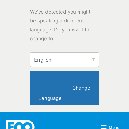
Saltar
para
We've detected you might
o
be speaking a different
conteúdo
language. Do you want to
change to:
English
                        Change 
Language                    
Menu
Menu