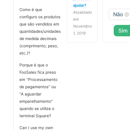
ajudar?
Como é que
Atualizado
Não
2
configuro os produtos
em
que são vendidos em
Novembro
Sim
quantidades/unidades
1, 2019
de medida decimais
(comprimento, peso,
etc.)?
Porque é que o
FooSales fica preso
em "Processamento
de pagamentos" ou
"A aguardar
emparelhamento"
quando se utiliza o
terminal Square?
Can I use my own