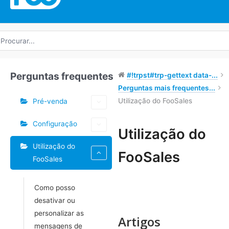
rocurar
r:
Perguntas frequentes
#!trpst#trp-gettext data-...
Perguntas mais frequentes...
Utilização do FooSales
Pré-venda
Configuração
Utilização do
Utilização do
Navegação
FooSales
FooSales
do
Doc
Como posso
desativar ou
personalizar as
Artigos
mensagens de