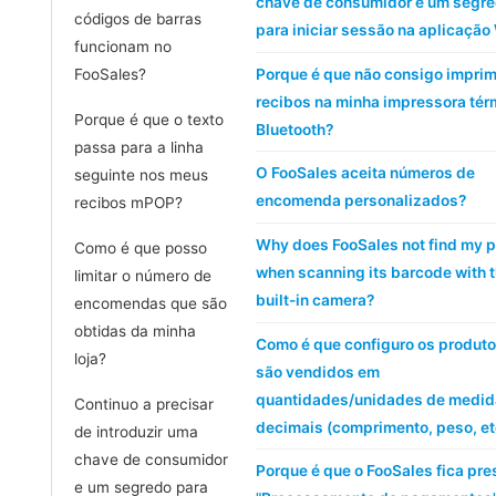
chave de consumidor e um segr
códigos de barras
para iniciar sessão na aplicaçã
funcionam no
Porque é que não consigo imprim
FooSales?
recibos na minha impressora tér
Porque é que o texto
Bluetooth?
passa para a linha
O FooSales aceita números de
seguinte nos meus
encomenda personalizados?
recibos mPOP?
Why does FooSales not find my 
Como é que posso
when scanning its barcode with 
limitar o número de
built-in camera?
encomendas que são
obtidas da minha
Como é que configuro os produt
loja?
são vendidos em
quantidades/unidades de medid
Continuo a precisar
decimais (comprimento, peso, et
de introduzir uma
chave de consumidor
Porque é que o FooSales fica pr
e um segredo para