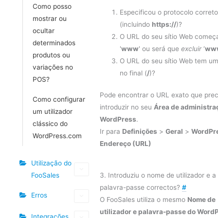
Como posso
Especificou o protocolo corret
mostrar ou
(incluindo
https://
)?
ocultar
O URL do seu sítio Web começ
determinados
'
www
' ou será que
excluir
‘
ww
produtos ou
O URL do seu sítio Web tem um
variações no
no final (
/
)?
POS?
Pode encontrar o URL exato que prec
Como configurar
introduzir no seu
Área de administra
um utilizador
WordPress
.
clássico do
Ir para
Definições
>
Geral
>
WordPr
WordPress.com
Endereço (URL)
Utilização do
FooSales
3. Introduziu o nome de utilizador e a
palavra-passe correctos?
#
Erros
O FooSales utiliza o mesmo
Nome de
utilizador e palavra-passe do Word
Integrações