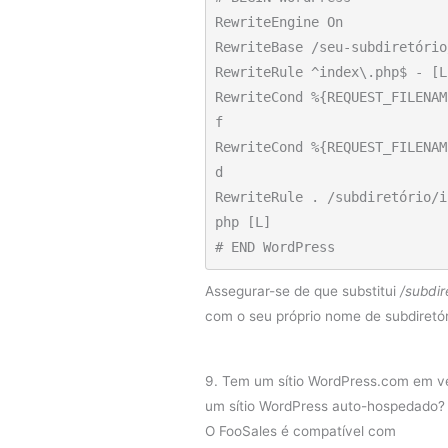
RewriteEngine On

RewriteBase /seu-subdiretório/
RewriteRule ^index\.php$ - [L]
RewriteCond %{REQUEST_FILENAM
f

RewriteCond %{REQUEST_FILENAM
d

RewriteRule . /subdiretório/i
php [L]

# END WordPress
Assegurar-se de que substitui
/subdir
com o seu próprio nome de subdiretór
9. Tem um sítio WordPress.com em v
um sítio WordPress auto-hospedado
O FooSales é compatível com