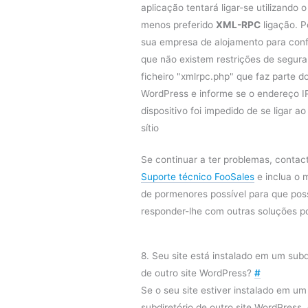
aplicação tentará ligar-se utilizando 
menos preferido
XML-RPC
ligação. P
sua empresa de alojamento para conf
que não existem restrições de segur
ficheiro "xmlrpc.php" que faz parte d
WordPress e informe se o endereço I
dispositivo foi impedido de se ligar ao
sítio
Se continuar a ter problemas, contac
Suporte técnico FooSales
e inclua o 
de pormenores possível para que po
responder-lhe com outras soluções po
8. Seu site está instalado em um subd
de outro site WordPress?
#
Se o seu site estiver instalado em um
subdiretório de outro site WordPress,