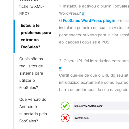
1. Instalou e activou o plugin FooSale
ficheiro XML-
WordPress?
#
RPC?
O
FooSales WordPress plugin
precisa
Estou a ter
instalado primeiro na sua loja virtual e
problemas para
permanecer ativado
para iniciar sess
entrar no
aplicações FooSales e POS.
FooSales?
Quais são os
2. O seu URL foi introduzido correta
requisitos de
#
sistema para
Certifique-se de que o URL do seu sí
utilizar o
introduzido exatamente como aparec
FooSales?
barra de endereços do seu navegado
Que versão do
Android é
suportada pelo
FooSales?