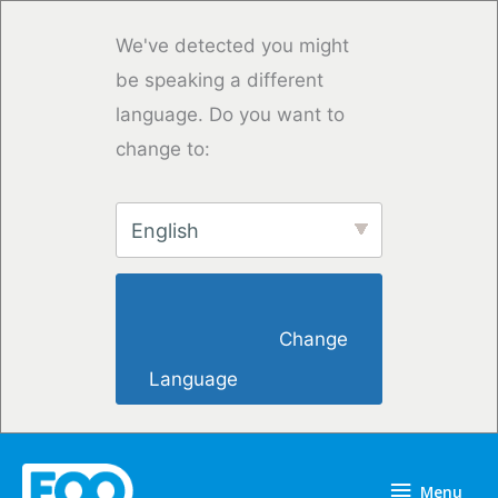
Saltar
para
We've detected you might
o
be speaking a different
conteúdo
language. Do you want to
change to:
English
                        Change 
Language                    
Menu
Menu