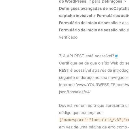
do WordPress
, ir para
Definições
>
Definições avançadas de noCaptcha
captcha invisível
>
Formulários act
Formulário de início de sessão
e ass
Formulário de início de sessão
não é
verificado.
7. A API REST está acessível?
#
Certifique-se de que o sítio Web do 
REST
é acessível através da introdu
seguinte endereço no seu navegador
Internet: 'www.YOURWEBSITE.com/w
json/foosales/v4'
Deverá ver um ecrã que apresenta u
código que começa por
{"namespace":"foosales\/v6","r
em vez de uma página de erro como