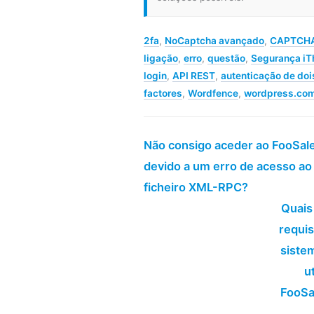
2fa
,
NoCaptcha avançado
,
CAPTCH
ligação
,
erro
,
questão
,
Segurança i
login
,
API REST
,
autenticação de doi
factores
,
Wordfence
,
wordpress.co
Não consigo aceder ao FooSal
devido a um erro de acesso ao
ficheiro XML-RPC?
Quais
requis
siste
ut
FooSa