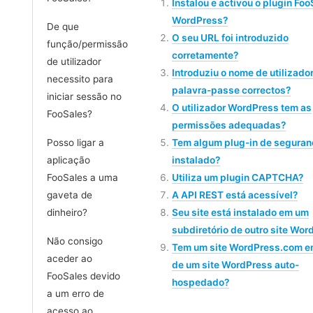
Instalou e activou o plugin Fo
WordPress?
De que
O seu URL foi introduzido
função/permissão
corretamente?
de utilizador
Introduziu o nome de utilizador
necessito para
palavra-passe correctos?
iniciar sessão no
O utilizador WordPress tem as
FooSales?
permissões adequadas?
Posso ligar a
Tem algum plug-in de seguran
aplicação
instalado?
FooSales a uma
Utiliza um plugin CAPTCHA?
gaveta de
A API REST está acessível?
dinheiro?
Seu site está instalado em um
subdiretório de outro site Wor
Não consigo
Tem um site WordPress.com e
aceder ao
de um site WordPress auto-
FooSales devido
hospedado?
a um erro de
acesso ao