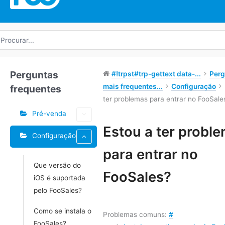
rocurar
r:
Perguntas
#!trpst#trp-gettext data-...
Perg
mais frequentes...
Configuração
frequentes
ter problemas para entrar no FooSale
Pré-venda
Etiquetas
Estou a ter probl
Configuração
Navegação
para entrar no
do
Que versão do
Doc
FooSales?
iOS é suportada
pelo FooSales?
Como se instala o
Problemas comuns:
#
FooSales?