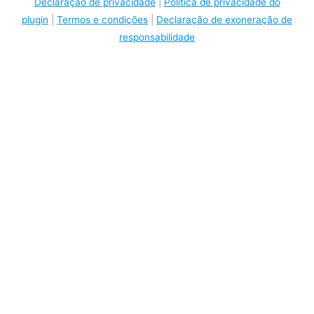
Declaração de privacidade
|
Política de privacidade do
plugin
|
Termos e condições
|
Declaração de exoneração de
responsabilidade