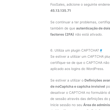
FooSales, adicione o seguinte endere
45.13.135.71
Se continuar a ter problemas, certifi
também de que
autenticação de doi
factores (2FA)
não está ativado.
6. Utiliza um plugin CAPTCHA?
#
Se estiver a utilizar um
CAPTCHA
plu
certifique-se de que o CAPTCHA não
aplicado aos logins do WordPress.
Se estiver a utilizar o
Definições av
de noCaptcha e captcha invisível
po
desativar o CAPTCHA no formulário de
de sessão através das definições do p
Inicie sessão no seu
Área de adminis