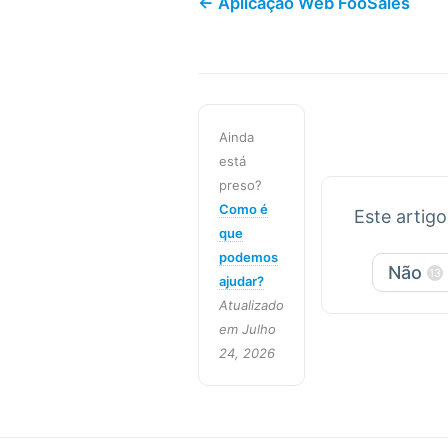
← Aplicação Web FooSales
Ainda
está
preso?
Como é
Este artigo 
que
podemos
Não
13
ajudar?
Atualizado
em Julho
24, 2026