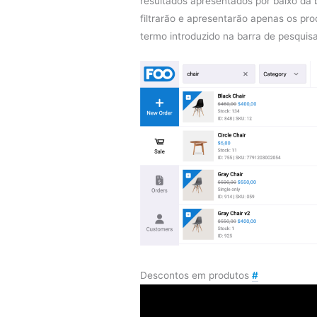
resultados apresentados por baixo da 
filtrarão e apresentarão apenas os pr
termo introduzido na barra de pesquisa
Descontos em produtos
#