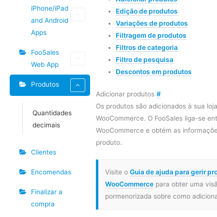
iPhone/iPad
Edição de produtos
and Android
Variações de produtos
Apps
Filtragem de produtos
Filtros de categoria
FooSales
Filtro de pesquisa
Web App
Descontos em produtos
Produtos
Adicionar produtos
#
Os produtos são adicionados à sua loj
Quantidades
WooCommerce. O FooSales liga-se entã
decimais
WooCommerce e obtém as informações
produto.
Clientes
Encomendas
Visite o
Guia de ajuda para gerir pr
WooCommerce
para obter uma visã
Finalizar a
pormenorizada sobre como adicionar
compra