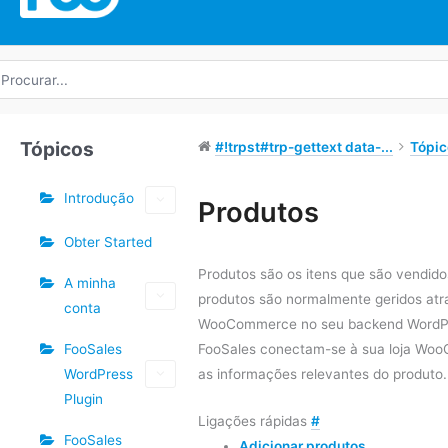
rocurar
r:
Tópicos
#!trpst#trp-gettext data-...
Tópic
Introdução
Etiquetas
Produtos
Obter Started
Navegação
do
Produtos são os itens que são vendidos
A minha
Doc
produtos são normalmente geridos at
conta
WooCommerce no seu backend WordPre
FooSales
FooSales conectam-se à sua loja Wo
WordPress
as informações relevantes do produto.
Plugin
Ligações rápidas
#
FooSales
Adicionar produtos