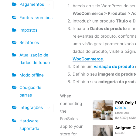
Pagamentos
Aceda ao sítio WordPress do se
WooCommerce > Produtos > Ad
Facturas/recibos
Introduzir um produto
Título
e
D
Ir para o
Dados do produto
e pr
Impostos
relevantes do produto, conforme
Relatórios
uma visão geral pormenorizada 
dados do produto, visite a pági
Atualização de
WooCommerce
.
dados de fundo
Definir um
variação do produto
Definir o seu
imagem do produt
Modo offline
Definir o seu
categoria do prod
Códigos de
barras
When
connecting
Integrações
the
FooSales
Hardware
app to your
suportado
store for