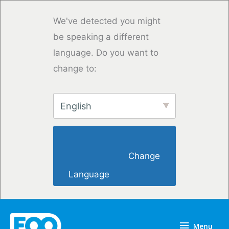
Saltar
para
We've detected you might
o
be speaking a different
conteúdo
language. Do you want to
change to:
English
                        Change 
Language                    
Menu
Menu