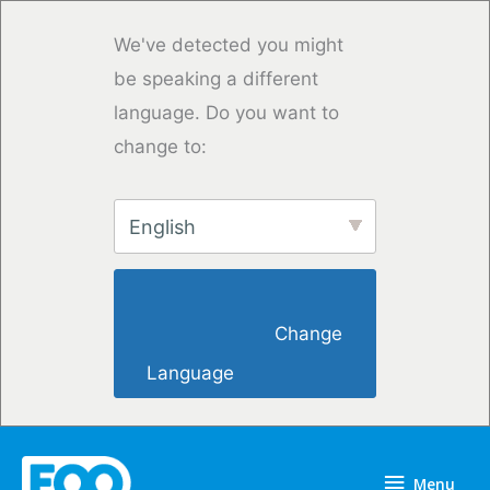
Saltar
para
We've detected you might
o
be speaking a different
conteúdo
language. Do you want to
change to:
English
                        Change 
Language                    
Menu
Menu