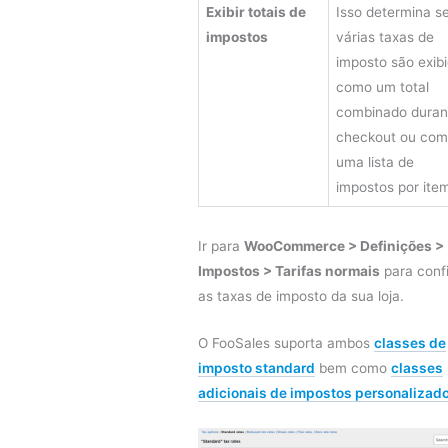
Exibir totais de
Isso determina s
impostos
várias taxas de
imposto são exib
como um total
combinado duran
checkout ou co
uma lista de
impostos por ite
Ir para
WooCommerce > Definições >
Impostos > Tarifas normais
para conf
as taxas de imposto da sua loja.
O FooSales suporta ambos
classes de
imposto standard
bem como
classes
adicionais de impostos personalizad