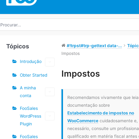
rocurar
r:
Tópicos
#!trpst#trp-gettext data-...
Tópic
Impostos
Introdução
Etiquetas
Impostos
Obter Started
Navegação
A minha
do
conta
Recomendamos vivamente que leia
Doc
documentação sobre
FooSales
Estabelecimento de impostos no
WordPress
WooCommerce
cuidadosamente e,
Plugin
necessário, consulte um profissiona
qualificado em matéria fiscal antes
FooSales