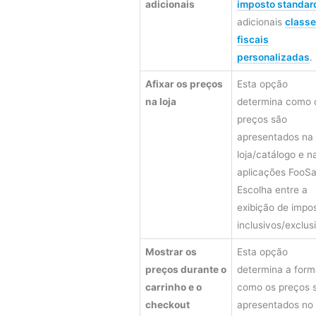
adicionais
imposto standar
adicionais
class
fiscais
personalizadas
.
Afixar os preços
Esta opção
na loja
determina como 
preços são
apresentados na
loja/catálogo e n
aplicações FooSa
Escolha entre a
exibição de impo
inclusivos/exclus
Mostrar os
Esta opção
preços durante o
determina a form
carrinho e o
como os preços 
checkout
apresentados no