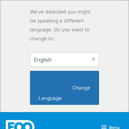
Saltar
para
We've detected you might
o
be speaking a different
conteúdo
language. Do you want to
change to:
English
                        Change 
Language                    
Menu
Menu