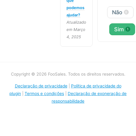
que
podemos
Não
8
ajudar?
Atualizado
Sim
em Março
1
4, 2025
Copyright © 2026 FooSales. Todos os direitos reservados.
Declaração de privacidade
|
Política de privacidade do
plugin
|
Termos e condições
|
Declaração de exoneração de
responsabilidade