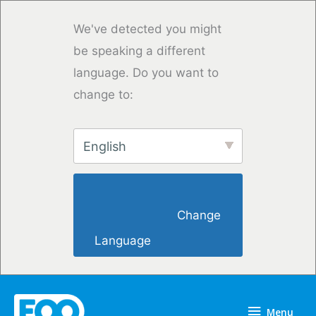
Saltar
para
We've detected you might
o
be speaking a different
conteúdo
language. Do you want to
change to:
English
                        Change 
Language                    
Menu
Menu