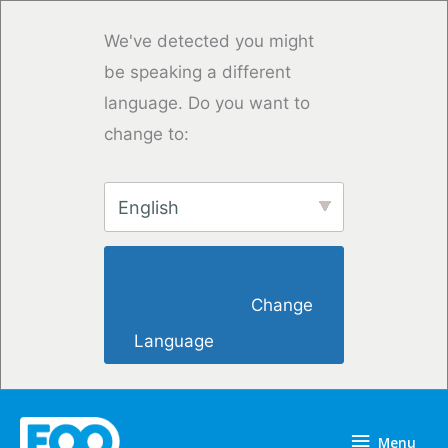
Saltar
para
We've detected you might
o
be speaking a different
conteúdo
language. Do you want to
change to:
English
                        Change 
Language                    
Menu
Menu