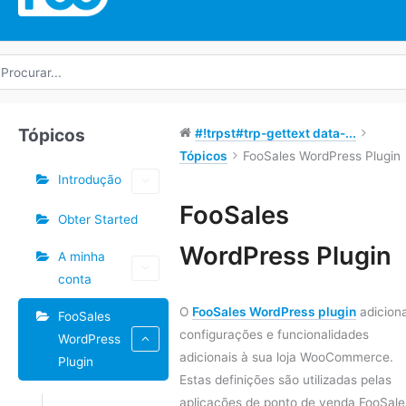
rocurar
r:
Tópicos
#!trpst#trp-gettext data-...
Tópicos
FooSales WordPress Plugin
Introdução
Etiquetas
FooSales
Obter Started
Navegação
WordPress Plugin
A minha
do
conta
Doc
O
FooSales WordPress plugin
adicion
FooSales
configurações e funcionalidades
WordPress
adicionais à sua loja WooCommerce.
Plugin
Estas definições são utilizadas pelas
aplicações de ponto de venda FooSale