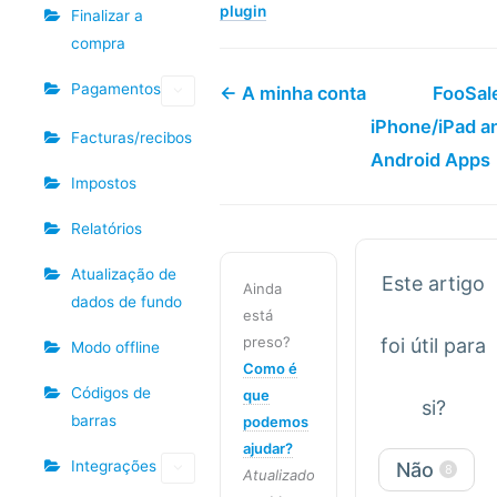
plugin
Finalizar a
compra
Pagamentos
← A minha conta
FooSal
iPhone/iPad a
Facturas/recibos
Android Apps
Impostos
Relatórios
Atualização de
Este artigo
Ainda
dados de fundo
está
preso?
foi útil para
Modo offline
Como é
Códigos de
que
si?
barras
podemos
ajudar?
Integrações
Não
8
Atualizado