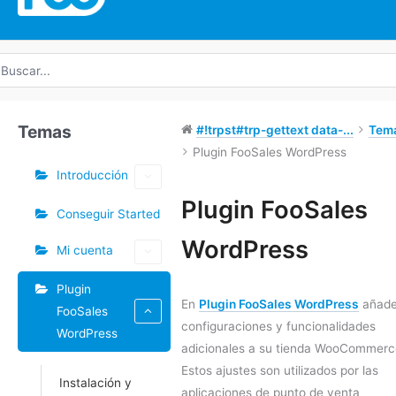
uscar
r:
Temas
#!trpst#trp-gettext data-...
Tem
Plugin FooSales WordPress
Introducción
Etiquetas
Plugin FooSales
Conseguir Started
Doc
WordPress
Mi cuenta
navegación
Plugin
En
Plugin FooSales WordPress
añad
FooSales
configuraciones y funcionalidades
WordPress
adicionales a su tienda WooCommerc
Estos ajustes son utilizados por las
Instalación y
aplicaciones de punto de venta