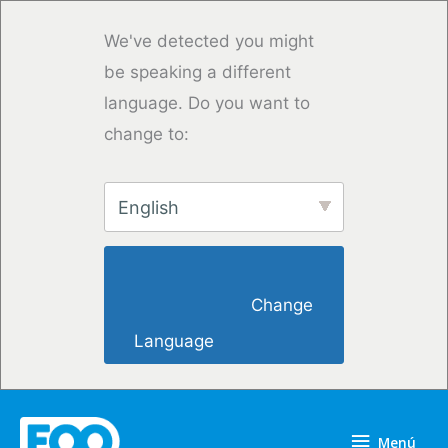
Ir
al
We've detected you might
contenido
be speaking a different
language. Do you want to
change to:
English
                        Change 
Language                    
Menú
Menú