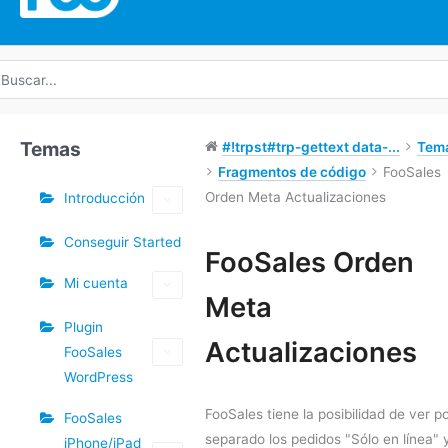
uscar
r:
Temas
#!trpst#trp-gettext data-...
Tem
Fragmentos de código
FooSales
Orden Meta Actualizaciones
Introducción
Conseguir Started
Etiquetas
FooSales Orden
Mi cuenta
Meta
Plugin
Actualizaciones
FooSales
WordPress
FooSales tiene la posibilidad de ver p
FooSales
separado los pedidos "Sólo en línea" 
iPhone/iPad