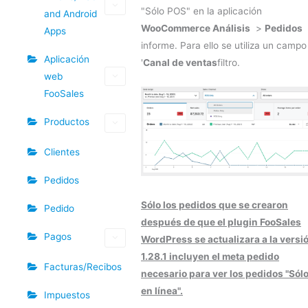
"Sólo POS" en la aplicación
and Android
WooCommerce Análisis
>
Pedidos
Apps
informe. Para ello se utiliza un campo
Aplicación
'
Canal de ventas
filtro.
web
FooSales
Productos
Clientes
Pedidos
Sólo los pedidos que se crearon
Pedido
después de que el plugin FooSales
Pagos
WordPress se actualizara a la versi
1.28.1 incluyen el meta pedido
Facturas/Recibos
necesario para ver los pedidos "Sól
en línea".
Impuestos