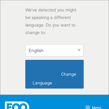
Ir
al
We've detected you might
contenido
be speaking a different
language. Do you want to
change to:
English
                        Change 
Language                    
Menú
Menú