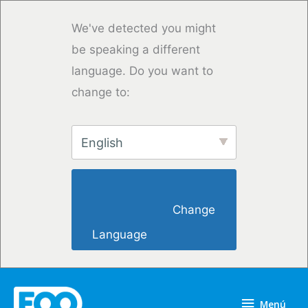
Ir
al
We've detected you might
contenido
be speaking a different
language. Do you want to
change to:
English
                        Change 
Language                    
Menú
Menú