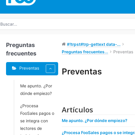
uscar
r:
Preguntas
#!trpst#trp-gettext data-...
Preguntas frecuentes...
Preventas
frecuentes
Preventas
Preventas
Doc
Me apunto. ¿Por
navegación
dónde empiezo?
¿Procesa
Artículos
FooSales pagos o
Me apunto. ¿Por dónde empiezo?
se integra con
lectores de
¿Procesa FooSales pagos o se integr