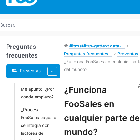
uscar
r:
Preguntas
#!trpst#trp-gettext data-...
Preguntas frecuentes...
Preventas
frecuentes
¿Funciona FooSales en cualquier part
del mundo?
Preventas
Etiquetas
¿Funciona
Me apunto. ¿Por
dónde empiezo?
Doc
FooSales en
navegación
¿Procesa
cualquier parte de
FooSales pagos o
se integra con
mundo?
lectores de