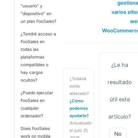
gestiona
"usuario" y
varios siti
"dispositivo" en
we
un plan FooSales?
WooCommerc
¿Tendré acceso a
FooSales en
todas las
plataformas
¿Le ha
compatibles o
hay cargos
¿Todavía
ocultos?
resultado
estás
¿Puedo ejecutar
atascado?
útil este
FooSales en
¿Cómo
cualquier
podemos
ayudarte?
ordenador?
artículo?
Actualizado
Does FooSales
el julio 31,
No
work on mobile
2026