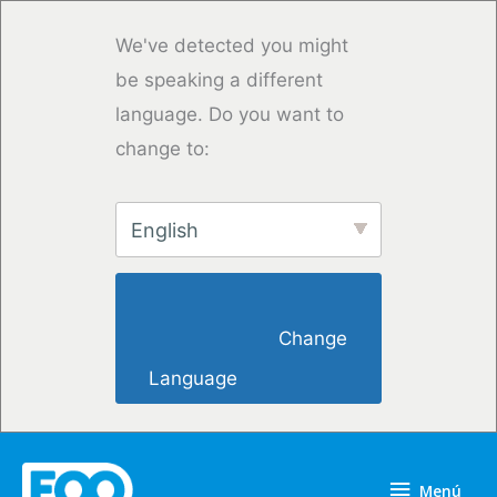
Ir
al
We've detected you might
contenido
be speaking a different
language. Do you want to
change to:
English
                        Change 
Language                    
Menú
Menú