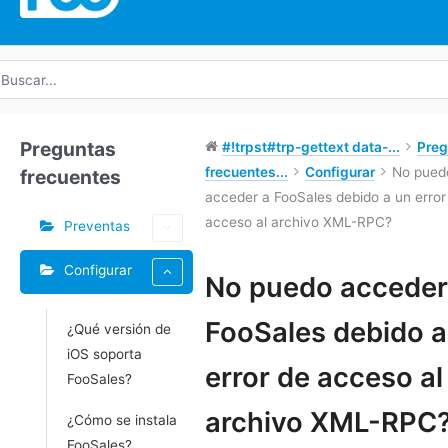
uscar
r:
Preguntas
#!trpst#trp-gettext data-...
Preg
frecuentes...
Configurar
No pued
frecuentes
acceder a FooSales debido a un error
acceso al archivo XML-RPC?
Preventas
Configurar
Etiquetas
No puedo acceder
Doc
FooSales debido a
¿Qué versión de
navegación
iOS soporta
error de acceso al
FooSales?
archivo XML-RPC
¿Cómo se instala
FooSales?