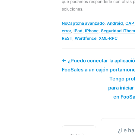
que podamos responderle con otras p
soluciones
.
NoCaptcha avanzado
,
Android
,
CAP
error
,
iPad
,
iPhone
,
Seguridad iThe
REST
,
Wordfence
,
XML-RPC
← ¿Puedo conectar la aplicaci
FooSales a un cajón portamon
Tengo pro
para inicia
en FooSa
¿Le ha