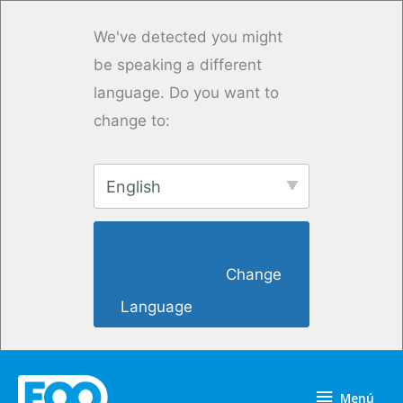
Ir
al
We've detected you might
contenido
be speaking a different
language. Do you want to
change to:
English
                        Change 
Language                    
Menú
Menú