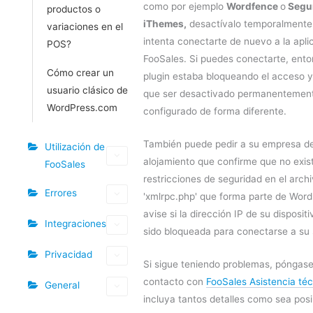
como por ejemplo
Wordfence
o
Segu
productos o
iThemes,
desactívalo temporalmente
variaciones en el
intenta conectarte de nuevo a la apli
POS?
FooSales. Si puedes conectarte, ento
Cómo crear un
plugin estaba bloqueando el acceso y
usuario clásico de
que ser desactivado permanentemen
WordPress.com
configurado de forma diferente.
También puede pedir a su empresa d
Utilización de
alojamiento que confirme que no exis
FooSales
restricciones de seguridad en el arch
Errores
'xmlrpc.php' que forma parte de Word
avise si la dirección IP de su disposit
Integraciones
sido bloqueada para conectarse a su s
Privacidad
Si sigue teniendo problemas, póngas
contacto con
FooSales Asistencia té
General
incluya tantos detalles como sea posi