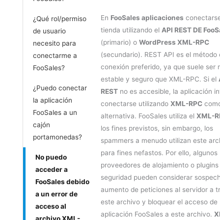
En
FooSales
aplicaciones
conectarse
¿Qué rol/permiso
tienda utilizando el
API REST DE FooS
de usuario
(primario) o
WordPress XML-RPC
necesito para
(secundario). REST API es el método
conectarme a
conexión preferido, ya que suele ser
FooSales?
estable y seguro que XML-RPC.
Si el
¿Puedo conectar
REST
no es accesible, la aplicación i
la aplicación
conectarse utilizando
XML-RPC
com
FooSales a un
alternativa. FooSales utiliza el
XML-R
cajón
los fines previstos, sin embargo, los
portamonedas?
spammers a menudo utilizan este arc
para fines nefastos. Por ello, algunos
No puedo
proveedores de alojamiento o plugins
acceder a
seguridad pueden considerar sospech
FooSales debido
aumento de peticiones al servidor a t
a un error de
este archivo y bloquear el acceso de 
acceso al
aplicación FooSales a este archivo.
X
archivo XML-