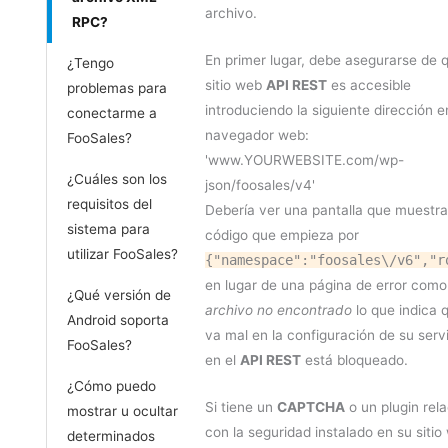
archivo.
RPC?
En primer lugar, debe asegurarse de 
¿Tengo
sitio web
API REST
es accesible
problemas para
introduciendo la siguiente dirección e
conectarme a
navegador web:
FooSales?
'www.YOURWEBSITE.com/wp-
¿Cuáles son los
json/foosales/v4'
requisitos del
Debería ver una pantalla que muestra
sistema para
código que empieza por
utilizar FooSales?
{"namespace":"foosales\/v6","r
en lugar de una página de error com
¿Qué versión de
archivo no encontrado
lo que indica 
Android soporta
va mal en la configuración de su serv
FooSales?
en el
API REST
está bloqueado.
¿Cómo puedo
Si tiene un
CAPTCHA
o un plugin rel
mostrar u ocultar
con la seguridad instalado en su sitio
determinados